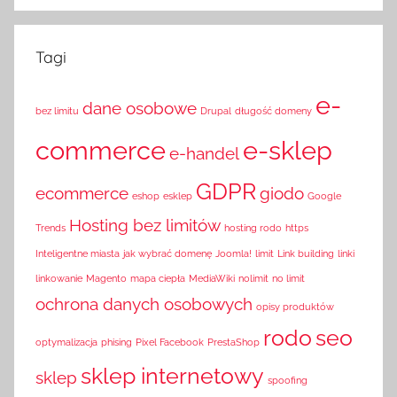
Tagi
e-
dane osobowe
bez limitu
Drupal
długość domeny
commerce
e-sklep
e-handel
GDPR
ecommerce
giodo
eshop
esklep
Google
Hosting bez limitów
Trends
hosting rodo
https
Inteligentne miasta
jak wybrać domenę
Joomla!
limit
Link building
linki
linkowanie
Magento
mapa ciepła
MediaWiki
nolimit
no limit
ochrona danych osobowych
opisy produktów
rodo
seo
optymalizacja
phising
Pixel Facebook
PrestaShop
sklep internetowy
sklep
spoofing