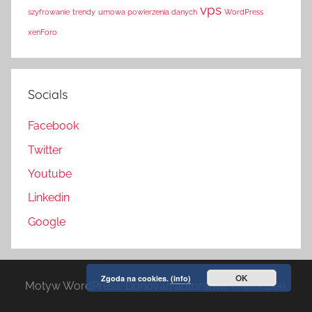
vps
szyfrowanie
trendy
umowa powierzenia danych
WordPress
xenForo
Socials
Facebook
Twitter
Youtube
Linkedin
Google
OK
Zgoda na cookies.
(info)
Motyw WordPress: Donovan autorstwa ThemeZee.