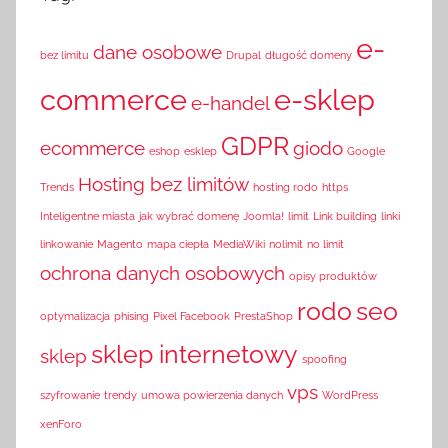
e-
dane osobowe
bez limitu
Drupal
długość domeny
commerce
e-sklep
e-handel
GDPR
ecommerce
giodo
eshop
esklep
Google
Hosting bez limitów
Trends
hosting rodo
https
Inteligentne miasta
jak wybrać domenę
Joomla!
limit
Link building
linki
linkowanie
Magento
mapa ciepła
MediaWiki
nolimit
no limit
ochrona danych osobowych
opisy produktów
rodo
seo
optymalizacja
phising
Pixel Facebook
PrestaShop
sklep internetowy
sklep
spoofing
vps
szyfrowanie
trendy
umowa powierzenia danych
WordPress
xenForo