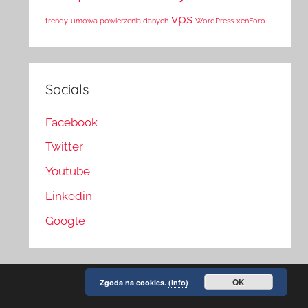
vps
trendy
umowa powierzenia danych
WordPress
xenForo
Socials
Facebook
Twitter
Youtube
Linkedin
Google
OK
Zgoda na cookies.
(info)