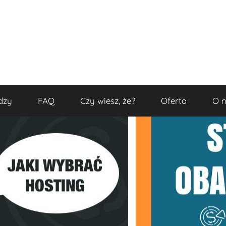
dzy
FAQ
Czy wiesz, że?
Oferta
O 