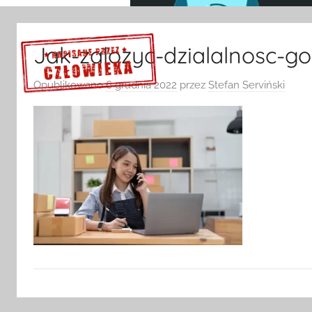
Jak-zalozyc-dzialalnosc-g
Opublikowano
6 grudnia 2022
przez
Stefan Serviński
Sprawdź szczegóły >>>