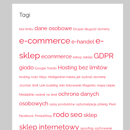
Tagi
dane osobowe
bez limitu
Drupal
długość domeny
e-commerce
e-
e-handel
sklep
GDPR
ecommerce
eshop
esklep
giodo
Hosting bez limitów
Google Trends
hosting rodo
https
Inteligentne miasta
jak wybrać domenę
Joomla!
limit
Link building
linki
linkowanie
Magento
mapa ciepła
ochrona danych
MediaWiki
nolimit
no limit
osobowych
opisy produktów
optymalizacja
phising
Pixel
rodo
seo
sklep
Facebook
PrestaShop
sklep internetowy
spoofing
szyfrowanie