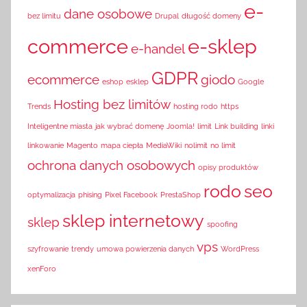
e-
dane osobowe
bez limitu
Drupal
długość domeny
commerce
e-sklep
e-handel
GDPR
ecommerce
giodo
eshop
esklep
Google
Hosting bez limitów
Trends
hosting rodo
https
Inteligentne miasta
jak wybrać domenę
Joomla!
limit
Link building
linki
linkowanie
Magento
mapa ciepła
MediaWiki
nolimit
no limit
ochrona danych osobowych
opisy produktów
rodo
seo
optymalizacja
phising
Pixel Facebook
PrestaShop
sklep internetowy
sklep
spoofing
vps
szyfrowanie
trendy
umowa powierzenia danych
WordPress
xenForo