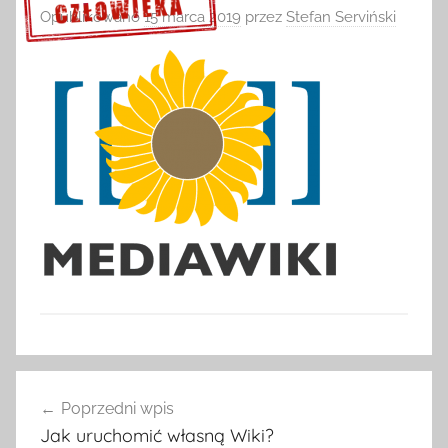
Opublikowano
15 marca 2019
przez
Stefan Serviński
Sprawdź szczegóły >>>
Nawigacja
Poprzedni wpis
wpisu
Jak uruchomić własną Wiki?