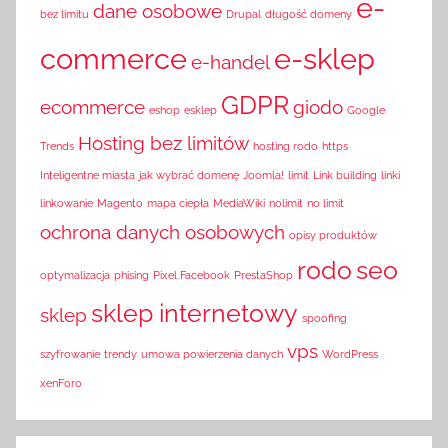
e-
dane osobowe
bez limitu
Drupal
długość domeny
commerce
e-sklep
e-handel
GDPR
ecommerce
giodo
eshop
esklep
Google
Hosting bez limitów
Trends
hosting rodo
https
Inteligentne miasta
jak wybrać domenę
Joomla!
limit
Link building
linki
linkowanie
Magento
mapa ciepła
MediaWiki
nolimit
no limit
ochrona danych osobowych
opisy produktów
rodo
seo
optymalizacja
phising
Pixel Facebook
PrestaShop
sklep internetowy
sklep
spoofing
vps
szyfrowanie
trendy
umowa powierzenia danych
WordPress
xenForo