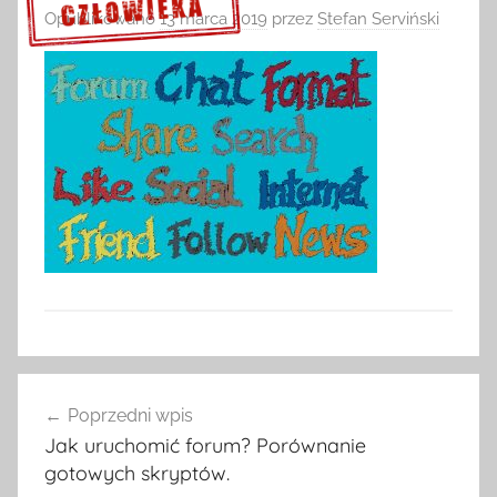
Opublikowano
13 marca 2019
przez
Stefan Serviński
Sprawdź szczegóły >>>
Nawigacja
Poprzedni wpis
wpisu
Jak uruchomić forum? Porównanie
gotowych skryptów.