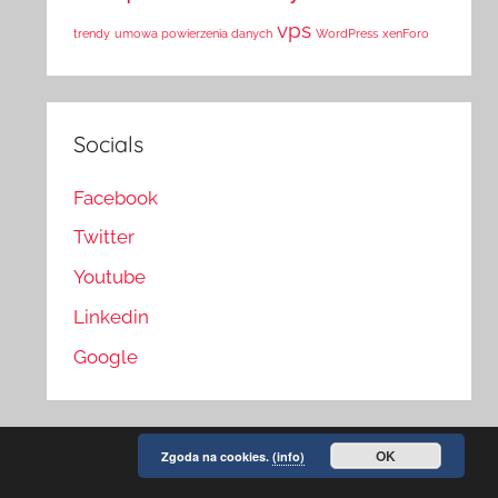
vps
trendy
umowa powierzenia danych
WordPress
xenForo
Socials
Facebook
Twitter
Youtube
Linkedin
Google
OK
Zgoda na cookies.
(info)