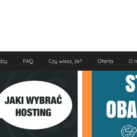
dzy
FAQ
Czy wiesz, że?
Oferta
O 