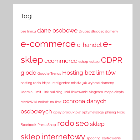
Tagi
dane osobowe
bez limitu
Drupal
długość domeny
e-commerce
e-
e-handel
sklep
GDPR
ecommerce
eshop
esklep
giodo
Hosting bez limitów
Google Trends
hosting rodo
https
Inteligentne miasta
jak wybrać domenę
Joomla!
limit
Link building
linki
linkowanie
Magento
mapa ciepła
ochrona danych
MediaWiki
nolimit
no limit
osobowych
opisy produktów
optymalizacja
phising
Pixel
rodo
seo
sklep
Facebook
PrestaShop
sklep internetowy
spoofing
szyfrowanie