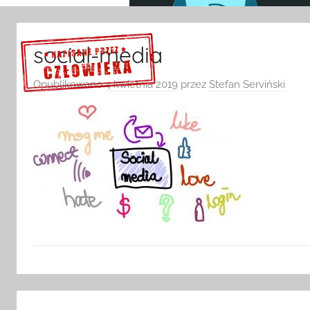
social-media
Opublikowano
4 kwietnia 2019
przez
Stefan Serviński
Sprawdź szczegóły >>>
Nawigacja