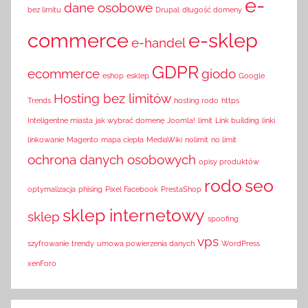
e-
dane osobowe
bez limitu
Drupal
długość domeny
commerce
e-sklep
e-handel
GDPR
ecommerce
giodo
eshop
esklep
Google
Hosting bez limitów
Trends
hosting rodo
https
Inteligentne miasta
jak wybrać domenę
Joomla!
limit
Link building
linki
linkowanie
Magento
mapa ciepła
MediaWiki
nolimit
no limit
ochrona danych osobowych
opisy produktów
rodo
seo
optymalizacja
phising
Pixel Facebook
PrestaShop
sklep internetowy
sklep
spoofing
vps
szyfrowanie
trendy
umowa powierzenia danych
WordPress
xenForo