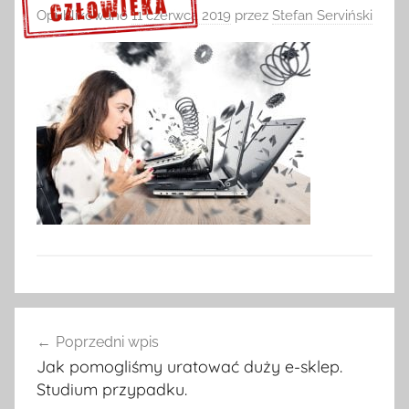
Opublikowano
11 czerwca 2019
przez
Stefan Serviński
Sprawdź szczegóły >>>
Nawigacja
Poprzedni wpis
wpisu
Jak pomogliśmy uratować duży e-sklep.
Studium przypadku.