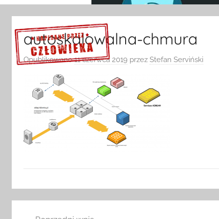
autoskalowalna-chmura
Opublikowano
11 czerwca 2019
przez
Stefan Serviński
Sprawdź szczegóły >>>
Nawigacja