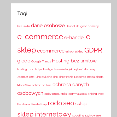
Tagi
dane osobowe
bez limitu
Drupal
długość domeny
e-commerce
e-
e-handel
sklep
GDPR
ecommerce
eshop
esklep
giodo
Hosting bez limitów
Google Trends
hosting rodo
https
Inteligentne miasta
jak wybrać domenę
Joomla!
limit
Link building
linki
linkowanie
Magento
mapa ciepła
ochrona danych
MediaWiki
nolimit
no limit
osobowych
opisy produktów
optymalizacja
phising
Pixel
rodo
seo
sklep
Facebook
PrestaShop
sklep internetowy
spoofing
szyfrowanie