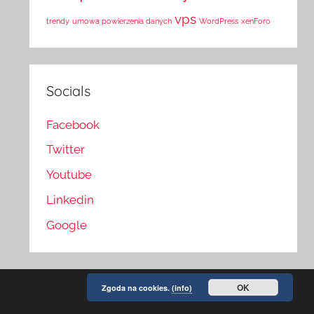
vps
trendy
umowa powierzenia danych
WordPress
xenForo
Socials
Facebook
Twitter
Youtube
Linkedin
Google
OK
Zgoda na cookies.
(info)