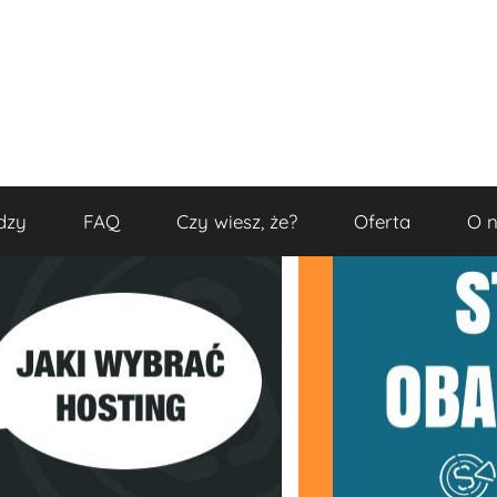
dzy
FAQ
Czy wiesz, że?
Oferta
O 