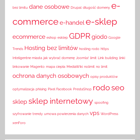
e-
dane osobowe
bez limitu
Drupal
długość domeny
commerce
e-sklep
e-handel
GDPR
ecommerce
giodo
eshop
esklep
Google
Hosting bez limitów
Trends
hosting rodo
https
Inteligentne miasta
jak wybrać domenę
Joomla!
limit
Link building
linki
linkowanie
Magento
mapa ciepła
MediaWiki
nolimit
no limit
ochrona danych osobowych
opisy produktów
rodo
seo
optymalizacja
phising
Pixel Facebook
PrestaShop
sklep internetowy
sklep
spoofing
vps
szyfrowanie
trendy
umowa powierzenia danych
WordPress
xenForo