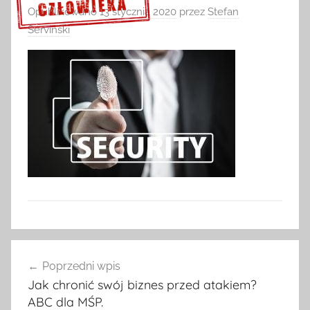
Opublikowano
13 stycznia 2020
przez
Stefan
Serviński
Sprawdź szczegóły >>>
Nawigacja
Poprzedni wpis
wpisu
Jak chronić swój biznes przed atakiem?
ABC dla MŚP.