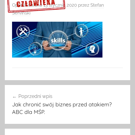
Opublikowano
13 stycznia 2020
przez
Stefan
Serviński
Sprawdź szczegóły >>>
Nawigacja
Poprzedni wpis
wpisu
Jak chronić swój biznes przed atakiem?
ABC dla MŚP.