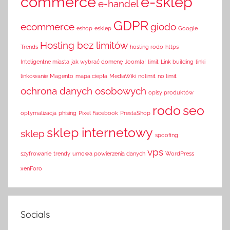
commerce
e-sklep
e-handel
GDPR
ecommerce
giodo
eshop
esklep
Google
Hosting bez limitów
Trends
hosting rodo
https
Inteligentne miasta
jak wybrać domenę
Joomla!
limit
Link building
linki
linkowanie
Magento
mapa ciepła
MediaWiki
nolimit
no limit
ochrona danych osobowych
opisy produktów
rodo
seo
optymalizacja
phising
Pixel Facebook
PrestaShop
sklep internetowy
sklep
spoofing
vps
szyfrowanie
trendy
umowa powierzenia danych
WordPress
xenForo
Socials