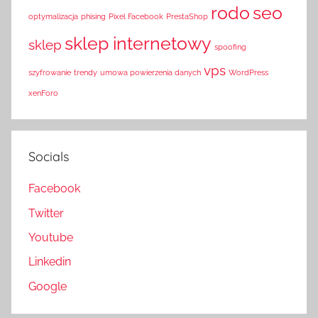
rodo
seo
optymalizacja
phising
Pixel Facebook
PrestaShop
sklep internetowy
sklep
spoofing
vps
szyfrowanie
trendy
umowa powierzenia danych
WordPress
xenForo
Socials
Facebook
Twitter
Youtube
Linkedin
Google