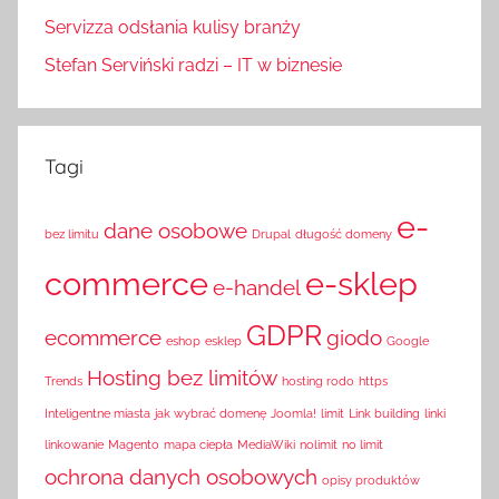
Servizza odsłania kulisy branży
Stefan Serviński radzi – IT w biznesie
Tagi
e-
dane osobowe
bez limitu
Drupal
długość domeny
commerce
e-sklep
e-handel
GDPR
ecommerce
giodo
eshop
esklep
Google
Hosting bez limitów
Trends
hosting rodo
https
Inteligentne miasta
jak wybrać domenę
Joomla!
limit
Link building
linki
linkowanie
Magento
mapa ciepła
MediaWiki
nolimit
no limit
ochrona danych osobowych
opisy produktów