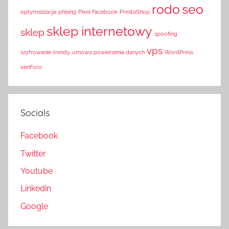
rodo
seo
optymalizacja
phising
Pixel Facebook
PrestaShop
sklep internetowy
sklep
spoofing
vps
szyfrowanie
trendy
umowa powierzenia danych
WordPress
xenForo
Socials
Facebook
Twitter
Youtube
Linkedin
Google