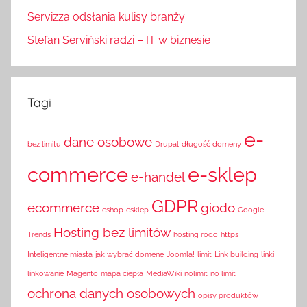
Servizza odsłania kulisy branży
Stefan Serviński radzi – IT w biznesie
Tagi
e-
dane osobowe
bez limitu
Drupal
długość domeny
commerce
e-sklep
e-handel
GDPR
ecommerce
giodo
eshop
esklep
Google
Hosting bez limitów
Trends
hosting rodo
https
Inteligentne miasta
jak wybrać domenę
Joomla!
limit
Link building
linki
linkowanie
Magento
mapa ciepła
MediaWiki
nolimit
no limit
ochrona danych osobowych
opisy produktów