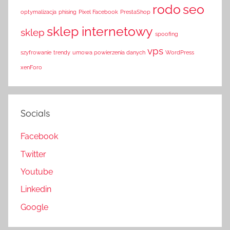
rodo
seo
optymalizacja
phising
Pixel Facebook
PrestaShop
sklep internetowy
sklep
spoofing
vps
szyfrowanie
trendy
umowa powierzenia danych
WordPress
xenForo
Socials
Facebook
Twitter
Youtube
Linkedin
Google