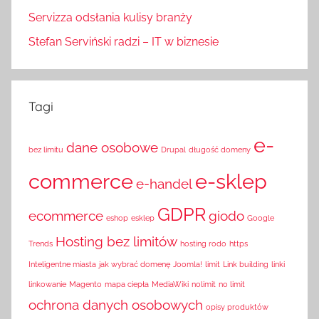
Servizza odsłania kulisy branży
Stefan Serviński radzi – IT w biznesie
Tagi
e-
dane osobowe
bez limitu
Drupal
długość domeny
commerce
e-sklep
e-handel
GDPR
ecommerce
giodo
eshop
esklep
Google
Hosting bez limitów
Trends
hosting rodo
https
Inteligentne miasta
jak wybrać domenę
Joomla!
limit
Link building
linki
linkowanie
Magento
mapa ciepła
MediaWiki
nolimit
no limit
ochrona danych osobowych
opisy produktów