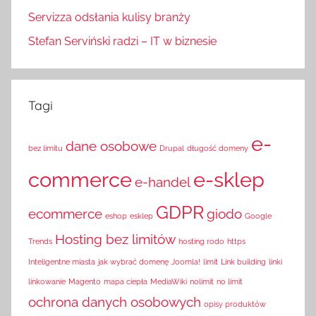
Servizza odsłania kulisy branży
Stefan Serviński radzi – IT w biznesie
Tagi
e-
dane osobowe
bez limitu
Drupal
długość domeny
commerce
e-sklep
e-handel
GDPR
ecommerce
giodo
eshop
esklep
Google
Hosting bez limitów
Trends
hosting rodo
https
Inteligentne miasta
jak wybrać domenę
Joomla!
limit
Link building
linki
linkowanie
Magento
mapa ciepła
MediaWiki
nolimit
no limit
ochrona danych osobowych
opisy produktów