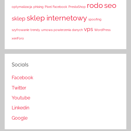
rodo
seo
optymalizacja
phising
Pixel Facebook
PrestaShop
sklep internetowy
sklep
spoofing
vps
szyfrowanie
trendy
umowa powierzenia danych
WordPress
xenForo
Socials
Facebook
Twitter
Youtube
Linkedin
Google