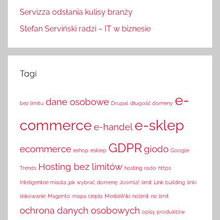
Servizza odsłania kulisy branży
Stefan Serviński radzi – IT w biznesie
Tagi
e-
dane osobowe
bez limitu
Drupal
długość domeny
commerce
e-sklep
e-handel
GDPR
ecommerce
giodo
eshop
esklep
Google
Hosting bez limitów
Trends
hosting rodo
https
Inteligentne miasta
jak wybrać domenę
Joomla!
limit
Link building
linki
linkowanie
Magento
mapa ciepła
MediaWiki
nolimit
no limit
ochrona danych osobowych
opisy produktów