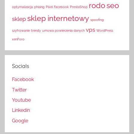
rodo
seo
optymalizacja
phising
Pixel Facebook
PrestaShop
sklep internetowy
sklep
spoofing
vps
szyfrowanie
trendy
umowa powierzenia danych
WordPress
xenForo
Socials
Facebook
Twitter
Youtube
Linkedin
Google