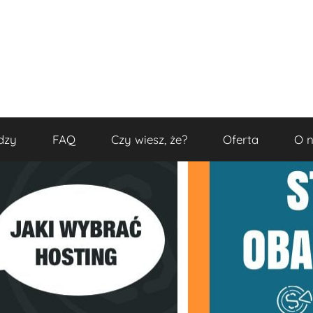
dzy
FAQ
Czy wiesz, że?
Oferta
O 