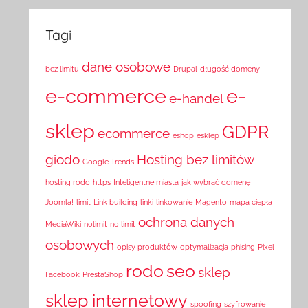
Tagi
dane osobowe
bez limitu
Drupal
długość domeny
e-commerce
e-
e-handel
sklep
GDPR
ecommerce
eshop
esklep
giodo
Hosting bez limitów
Google Trends
hosting rodo
https
Inteligentne miasta
jak wybrać domenę
Joomla!
limit
Link building
linki
linkowanie
Magento
mapa ciepła
ochrona danych
MediaWiki
nolimit
no limit
osobowych
opisy produktów
optymalizacja
phising
Pixel
rodo
seo
sklep
Facebook
PrestaShop
sklep internetowy
spoofing
szyfrowanie