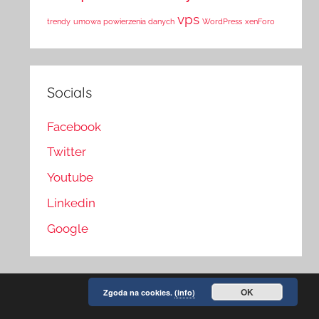
vps
trendy
umowa powierzenia danych
WordPress
xenForo
Socials
Facebook
Twitter
Youtube
Linkedin
Google
OK
Zgoda na cookies.
(info)