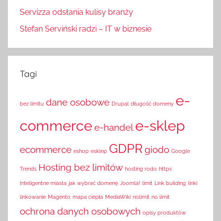
Servizza odsłania kulisy branży
Stefan Serviński radzi – IT w biznesie
Tagi
e-
dane osobowe
bez limitu
Drupal
długość domeny
commerce
e-sklep
e-handel
GDPR
ecommerce
giodo
eshop
esklep
Google
Hosting bez limitów
Trends
hosting rodo
https
Inteligentne miasta
jak wybrać domenę
Joomla!
limit
Link building
linki
linkowanie
Magento
mapa ciepła
MediaWiki
nolimit
no limit
ochrona danych osobowych
opisy produktów