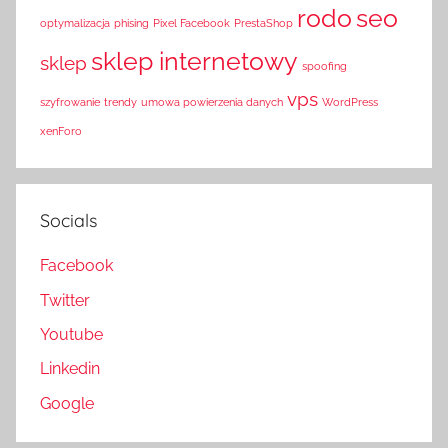
rodo
seo
optymalizacja
phising
Pixel Facebook
PrestaShop
sklep internetowy
sklep
spoofing
vps
szyfrowanie
trendy
umowa powierzenia danych
WordPress
xenForo
Socials
Facebook
Twitter
Youtube
Linkedin
Google