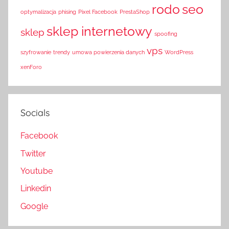
rodo
seo
optymalizacja
phising
Pixel Facebook
PrestaShop
sklep internetowy
sklep
spoofing
vps
szyfrowanie
trendy
umowa powierzenia danych
WordPress
xenForo
Socials
Facebook
Twitter
Youtube
Linkedin
Google