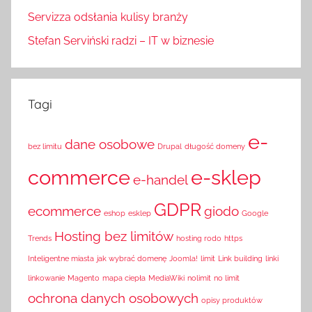
Servizza odsłania kulisy branży
Stefan Serviński radzi – IT w biznesie
Tagi
e-
dane osobowe
bez limitu
Drupal
długość domeny
commerce
e-sklep
e-handel
GDPR
ecommerce
giodo
eshop
esklep
Google
Hosting bez limitów
Trends
hosting rodo
https
Inteligentne miasta
jak wybrać domenę
Joomla!
limit
Link building
linki
linkowanie
Magento
mapa ciepła
MediaWiki
nolimit
no limit
ochrona danych osobowych
opisy produktów