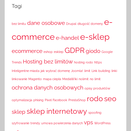
Tagi
e-
dane osobowe
bez limitu
Drupal
długość domeny
commerce
e-sklep
e-handel
GDPR
ecommerce
giodo
eshop
esklep
Google
Hosting bez limitów
Trends
hosting rodo
https
Inteligentne miasta
jak wybrać domenę
Joomla!
limit
Link building
linki
linkowanie
Magento
mapa ciepła
MediaWiki
nolimit
no limit
ochrona danych osobowych
opisy produktów
rodo
seo
optymalizacja
phising
Pixel Facebook
PrestaShop
sklep internetowy
sklep
spoofing
vps
szyfrowanie
trendy
umowa powierzenia danych
WordPress