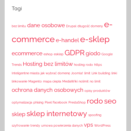
Tagi
e-
dane osobowe
bez limitu
Drupal
długość domeny
commerce
e-sklep
e-handel
GDPR
ecommerce
giodo
eshop
esklep
Google
Hosting bez limitów
Trends
hosting rodo
https
Inteligentne miasta
jak wybrać domenę
Joomla!
limit
Link building
linki
linkowanie
Magento
mapa ciepła
MediaWiki
nolimit
no limit
ochrona danych osobowych
opisy produktów
rodo
seo
optymalizacja
phising
Pixel Facebook
PrestaShop
sklep internetowy
sklep
spoofing
vps
szyfrowanie
trendy
umowa powierzenia danych
WordPress