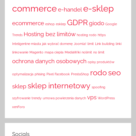
commerce
e-sklep
e-handel
GDPR
ecommerce
giodo
eshop
esklep
Google
Hosting bez limitów
Trends
hosting rodo
https
Inteligentne miasta
jak wybrać domenę
Joomla!
limit
Link building
linki
linkowanie
Magento
mapa ciepła
MediaWiki
nolimit
no limit
ochrona danych osobowych
opisy produktów
rodo
seo
optymalizacja
phising
Pixel Facebook
PrestaShop
sklep internetowy
sklep
spoofing
vps
szyfrowanie
trendy
umowa powierzenia danych
WordPress
xenForo
Socials