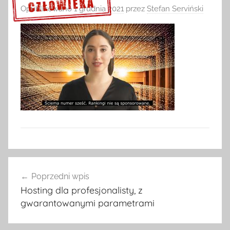
Opublikowano
1 grudnia 2021
przez
Stefan Serviński
Sprawdź szczegóły >>>
Nawigacja
Poprzedni wpis
wpisu
Hosting dla profesjonalisty, z
gwarantowanymi parametrami