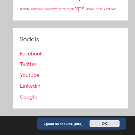
vps
trendy
umowa powierzenia danych
WordPress
xenForo
Socials
Facebook
Twitter
Youtube
Linkedin
Google
OK
Zgoda na cookies.
(info)