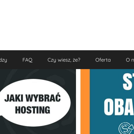
dzy
FAQ
Czy wiesz, że?
Oferta
O 