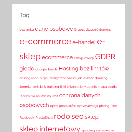
Tagi
dane osobowe
bez limitu
Drupal
długość domeny
e-commerce
e-
e-handel
sklep
GDPR
ecommerce
eshop
esklep
giodo
Hosting bez limitów
Google Trends
hosting rodo
https
Inteligentne miasta
jak wybrać domenę
Joomla!
limit
Link building
linki
linkowanie
Magento
mapa ciepła
ochrona danych
MediaWiki
nolimit
no limit
osobowych
opisy produktów
optymalizacja
phising
Pixel
rodo
seo
sklep
Facebook
PrestaShop
sklep internetowy
spoofing
szyfrowanie