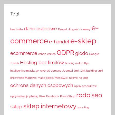
Tagi
e-
dane osobowe
bez limitu
Drupal
długość domeny
commerce
e-sklep
e-handel
GDPR
ecommerce
giodo
eshop
esklep
Google
Hosting bez limitów
Trends
hosting rodo
https
Inteligentne miasta
jak wybrać domenę
Joomla!
limit
Link building
linki
linkowanie
Magento
mapa ciepła
MediaWiki
nolimit
no limit
ochrona danych osobowych
opisy produktów
rodo
seo
optymalizacja
phising
Pixel Facebook
PrestaShop
sklep internetowy
sklep
spoofing