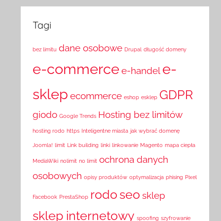
Tagi
dane osobowe
bez limitu
Drupal
długość domeny
e-commerce
e-
e-handel
sklep
GDPR
ecommerce
eshop
esklep
giodo
Hosting bez limitów
Google Trends
hosting rodo
https
Inteligentne miasta
jak wybrać domenę
Joomla!
limit
Link building
linki
linkowanie
Magento
mapa ciepła
ochrona danych
MediaWiki
nolimit
no limit
osobowych
opisy produktów
optymalizacja
phising
Pixel
rodo
seo
sklep
Facebook
PrestaShop
sklep internetowy
spoofing
szyfrowanie