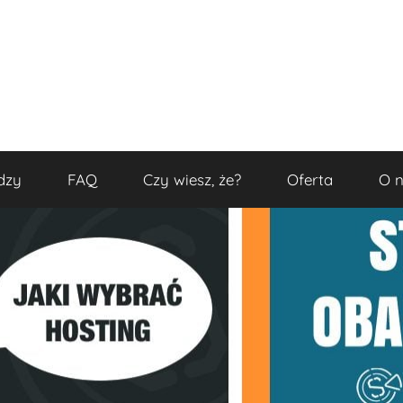
dzy
FAQ
Czy wiesz, że?
Oferta
O 