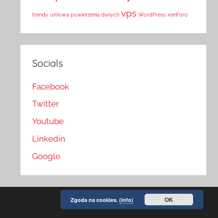
vps
trendy
umowa powierzenia danych
WordPress
xenForo
Socials
Facebook
Twitter
Youtube
Linkedin
Google
OK
Zgoda na cookies.
(info)