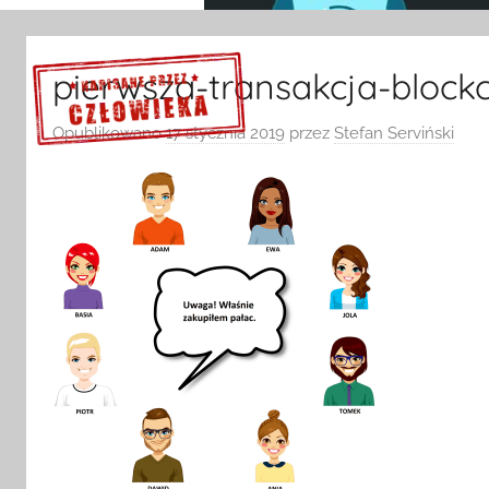
pierwsza-transakcja-block
Opublikowano
17 stycznia 2019
przez
Stefan Serviński
Sprawdź szczegóły >>>