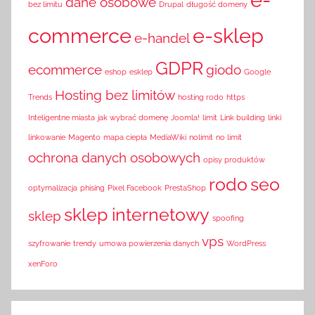
dane osobowe
bez limitu
Drupal
długość domeny
commerce
e-sklep
e-handel
GDPR
ecommerce
giodo
eshop
esklep
Google
Hosting bez limitów
Trends
hosting rodo
https
Inteligentne miasta
jak wybrać domenę
Joomla!
limit
Link building
linki
linkowanie
Magento
mapa ciepła
MediaWiki
nolimit
no limit
ochrona danych osobowych
opisy produktów
rodo
seo
optymalizacja
phising
Pixel Facebook
PrestaShop
sklep internetowy
sklep
spoofing
vps
szyfrowanie
trendy
umowa powierzenia danych
WordPress
xenForo