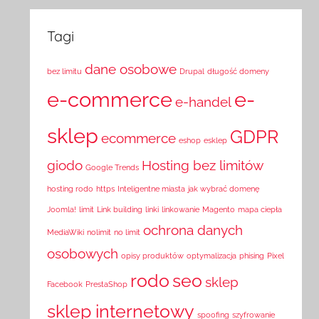
Tagi
dane osobowe
bez limitu
Drupal
długość domeny
e-commerce
e-
e-handel
sklep
GDPR
ecommerce
eshop
esklep
giodo
Hosting bez limitów
Google Trends
hosting rodo
https
Inteligentne miasta
jak wybrać domenę
Joomla!
limit
Link building
linki
linkowanie
Magento
mapa ciepła
ochrona danych
MediaWiki
nolimit
no limit
osobowych
opisy produktów
optymalizacja
phising
Pixel
rodo
seo
sklep
Facebook
PrestaShop
sklep internetowy
spoofing
szyfrowanie