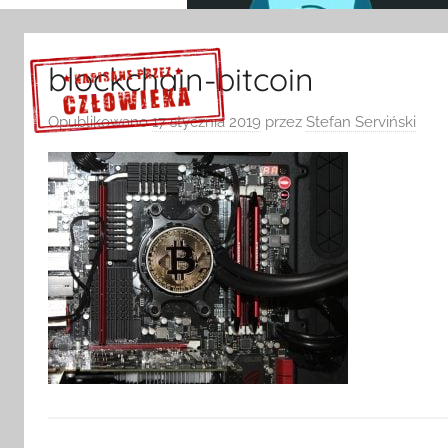
blockchain-bitcoin
Opublikowano
17 stycznia 2019
przez
Stefan Serviński
Sprawdź szczegóły >>>