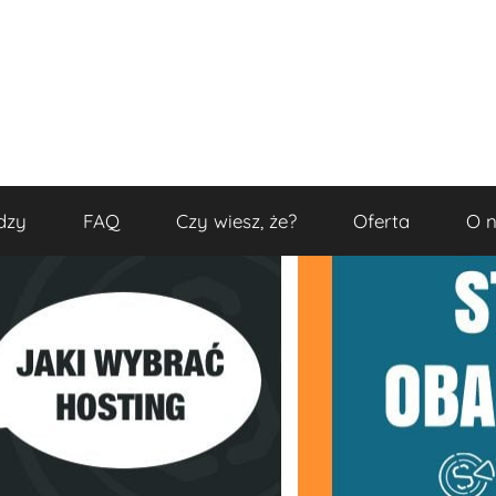
dzy
FAQ
Czy wiesz, że?
Oferta
O 