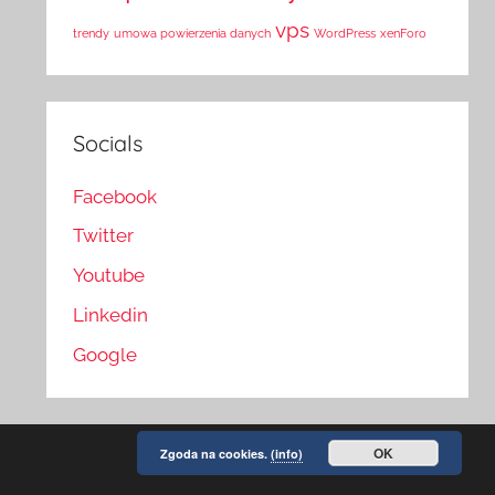
vps
trendy
umowa powierzenia danych
WordPress
xenForo
Socials
Facebook
Twitter
Youtube
Linkedin
Google
OK
Zgoda na cookies.
(info)