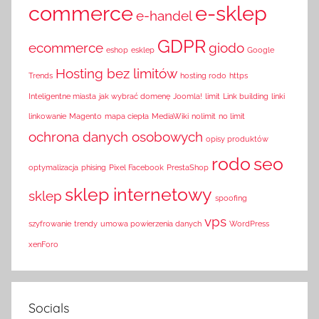
commerce
e-sklep
e-handel
GDPR
ecommerce
giodo
eshop
esklep
Google
Hosting bez limitów
Trends
hosting rodo
https
Inteligentne miasta
jak wybrać domenę
Joomla!
limit
Link building
linki
linkowanie
Magento
mapa ciepła
MediaWiki
nolimit
no limit
ochrona danych osobowych
opisy produktów
rodo
seo
optymalizacja
phising
Pixel Facebook
PrestaShop
sklep internetowy
sklep
spoofing
vps
szyfrowanie
trendy
umowa powierzenia danych
WordPress
xenForo
Socials