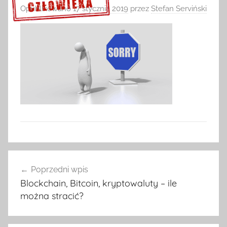
Opublikowano
17 stycznia 2019
przez
Stefan Serviński
Sprawdź szczegóły >>>
Nawigacja
Poprzedni wpis
wpisu
Blockchain, Bitcoin, kryptowaluty – ile
można stracić?