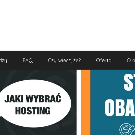
dzy
FAQ
Czy wiesz, że?
Oferta
O 