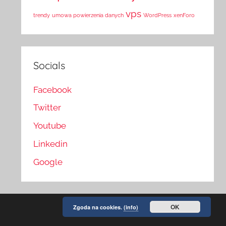
vps
trendy
umowa powierzenia danych
WordPress
xenForo
Socials
Facebook
Twitter
Youtube
Linkedin
Google
OK
Zgoda na cookies.
(info)