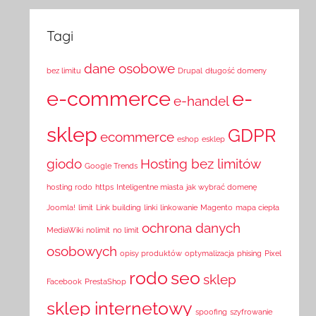
Tagi
dane osobowe
bez limitu
Drupal
długość domeny
e-commerce
e-
e-handel
sklep
GDPR
ecommerce
eshop
esklep
giodo
Hosting bez limitów
Google Trends
hosting rodo
https
Inteligentne miasta
jak wybrać domenę
Joomla!
limit
Link building
linki
linkowanie
Magento
mapa ciepła
ochrona danych
MediaWiki
nolimit
no limit
osobowych
opisy produktów
optymalizacja
phising
Pixel
rodo
seo
sklep
Facebook
PrestaShop
sklep internetowy
spoofing
szyfrowanie