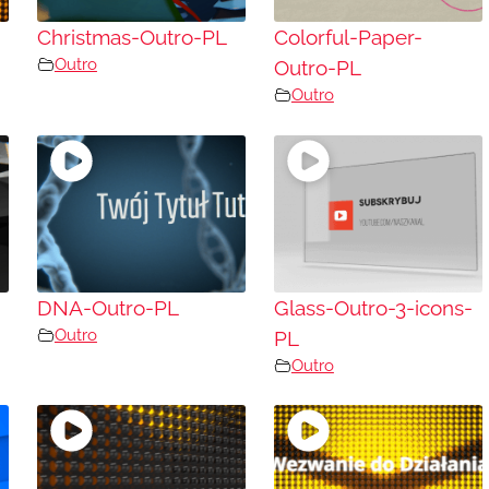
Christmas-Outro-PL
Colorful-Paper-
Outro
Outro-PL
Outro
DNA-Outro-PL
Glass-Outro-3-icons-
Outro
PL
Outro