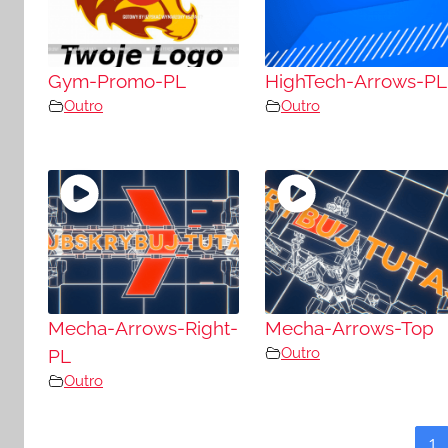
Gym-Promo-PL
HighTech-Arrows-PL
Outro
Outro
Mecha-Arrows-Right-
Mecha-Arrows-Top
Outro
PL
Outro
1