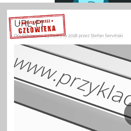
URL-PL
Opublikowano
23 kwietnia 2018
przez
Stefan Serviński
Sprawdź szczegóły >>>