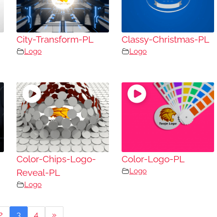
City-Transform-PL
Classy-Christmas-PL
Logo
Logo
Color-Chips-Logo-
Color-Logo-PL
Logo
Reveal-PL
Logo
2
3
4
»