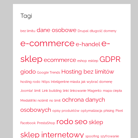
Tagi
dane osobowe
bez limitu
Drupal
długość domeny
e-commerce
e-
e-handel
sklep
GDPR
ecommerce
eshop
esklep
giodo
Hosting bez limitów
Google Trends
hosting rodo
https
Inteligentne miasta
jak wybrać domenę
Joomla!
limit
Link building
linki
linkowanie
Magento
mapa ciepła
ochrona danych
MediaWiki
nolimit
no limit
osobowych
opisy produktów
optymalizacja
phising
Pixel
rodo
seo
sklep
Facebook
PrestaShop
sklep internetowy
spoofing
szyfrowanie