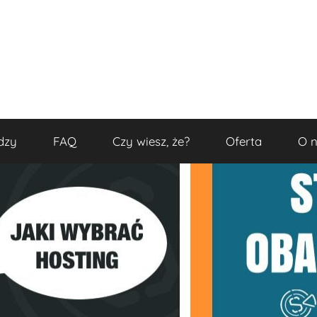
dzy
FAQ
Czy wiesz, że?
Oferta
O 