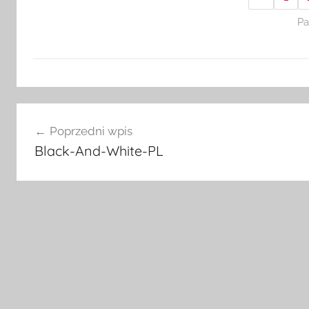
Pa
Nawigacja
Poprzedni wpis
wpisu
Black-And-White-PL