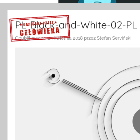
PL-Black-and-White-02-PL
Opublikowano
23 kwietnia 2018
przez
Stefan Serviński
Sprawdź szczegóły >>>