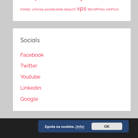
vps
trendy
umowa powierzenia danych
WordPress
xenForo
Socials
Facebook
Twitter
Youtube
Linkedin
Google
OK
Zgoda na cookies.
(info)