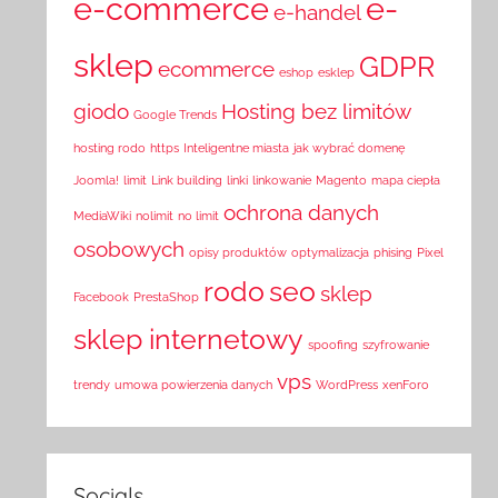
e-commerce
e-
e-handel
sklep
GDPR
ecommerce
eshop
esklep
giodo
Hosting bez limitów
Google Trends
hosting rodo
https
Inteligentne miasta
jak wybrać domenę
Joomla!
limit
Link building
linki
linkowanie
Magento
mapa ciepła
ochrona danych
MediaWiki
nolimit
no limit
osobowych
opisy produktów
optymalizacja
phising
Pixel
rodo
seo
sklep
Facebook
PrestaShop
sklep internetowy
spoofing
szyfrowanie
vps
trendy
umowa powierzenia danych
WordPress
xenForo
Socials