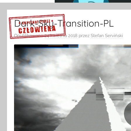
Dark-Sky-Transition-PL
Opublikowano
24 kwietnia 2018
przez
Stefan Serviński
Sprawdź szczegóły >>>