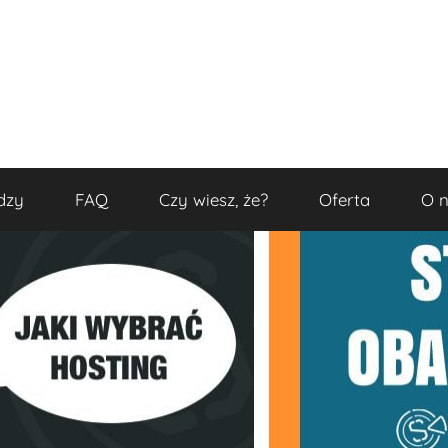
dzy
FAQ
Czy wiesz, że?
Oferta
O 