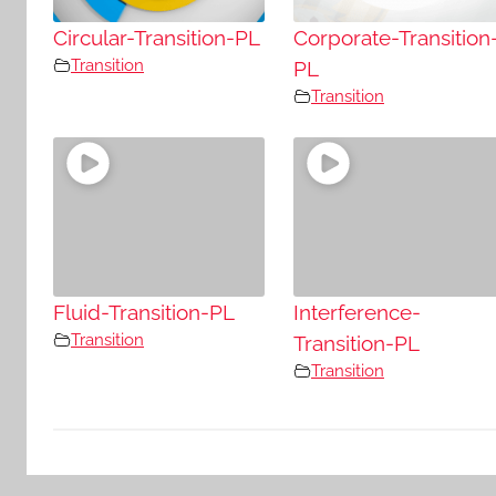
Circular-Transition-PL
Corporate-Transition
Transition
PL
Transition
Fluid-Transition-PL
Interference-
Transition
Transition-PL
Transition