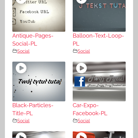
Antique-Pages-
Balloon-Text-Loop-
Social-PL
PL
Social
Social
Black-Particles-
Car-Expo-
Title-PL
Facebook-PL
Social
Social