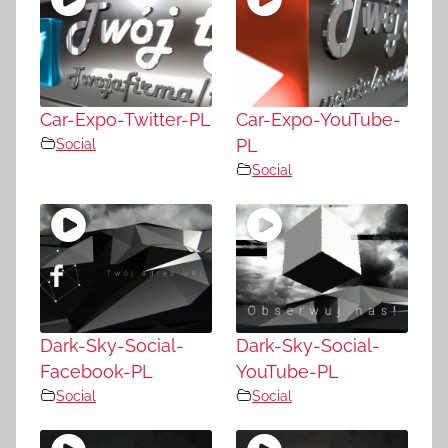
Car-Expo-Twitter-PL
Car-Expo-YouTube-
Social
PL
Social
Dark-Sky-Social-
Dark-Sky-Social-
Facebook-PL
YouTube-PL
Social
Social