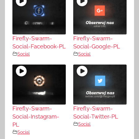
Firefly-Swarm-
Firefly-Swarm-
Social-Facebook-PL
Social-Google-PL
Social
Social
Firefly-Swarm-
Firefly-Swarm-
Social-Instagram-
Social-Twitter-PL
PL
Social
Social