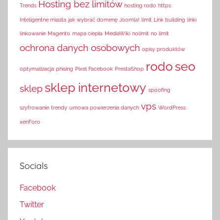
Hosting bez limitów
Trends
hosting rodo
https
Inteligentne miasta
jak wybrać domenę
Joomla!
limit
Link building
linki
linkowanie
Magento
mapa ciepła
MediaWiki
nolimit
no limit
ochrona danych osobowych
opisy produktów
rodo
seo
optymalizacja
phising
Pixel Facebook
PrestaShop
sklep internetowy
sklep
spoofing
vps
szyfrowanie
trendy
umowa powierzenia danych
WordPress
xenForo
Socials
Facebook
Twitter