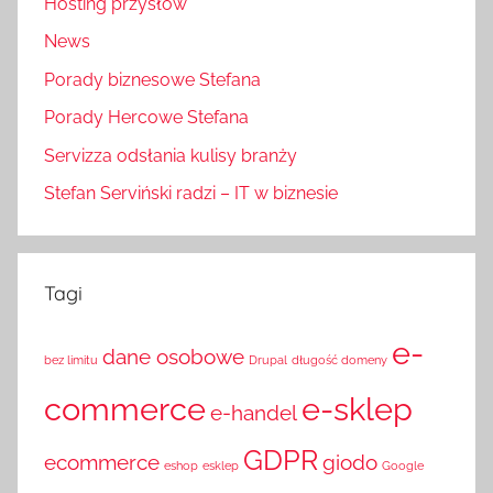
Hosting przysłów
News
Porady biznesowe Stefana
Porady Hercowe Stefana
Servizza odsłania kulisy branży
Stefan Serviński radzi – IT w biznesie
Tagi
e-
dane osobowe
bez limitu
Drupal
długość domeny
commerce
e-sklep
e-handel
GDPR
ecommerce
giodo
eshop
esklep
Google