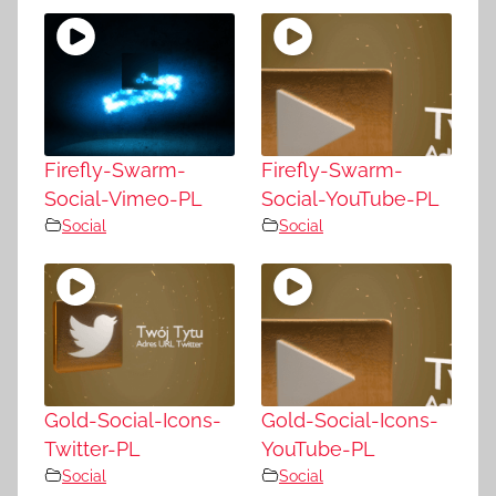
Firefly-Swarm-
Firefly-Swarm-
Social-Vimeo-PL
Social-YouTube-PL
Social
Social
Gold-Social-Icons-
Gold-Social-Icons-
Twitter-PL
YouTube-PL
Social
Social