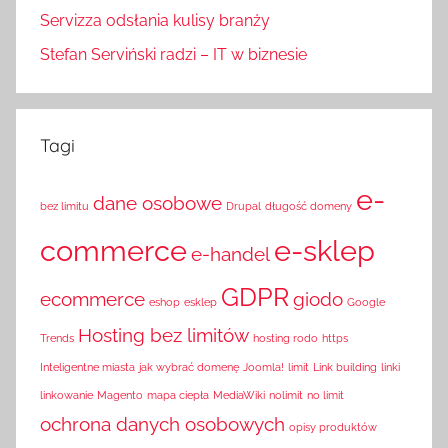
Servizza odsłania kulisy branży
Stefan Serviński radzi – IT w biznesie
Tagi
e-
dane osobowe
bez limitu
Drupal
długość domeny
commerce
e-sklep
e-handel
GDPR
ecommerce
giodo
eshop
esklep
Google
Hosting bez limitów
Trends
hosting rodo
https
Inteligentne miasta
jak wybrać domenę
Joomla!
limit
Link building
linki
linkowanie
Magento
mapa ciepła
MediaWiki
nolimit
no limit
ochrona danych osobowych
opisy produktów