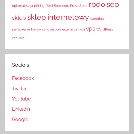
rodo
seo
optymalizacja
phising
Pixel Facebook
PrestaShop
sklep internetowy
sklep
spoofing
vps
szyfrowanie
trendy
umowa powierzenia danych
WordPress
xenForo
Socials
Facebook
Twitter
Youtube
Linkedin
Google