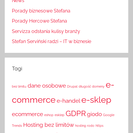
News
Porady biznesowe Stefana
Porady Hercowe Stefana
Servizza odsłania kulisy branży
Stefan Serviński radzi – IT w biznesie
Tagi
e-
dane osobowe
bez limitu
Drupal
długość domeny
commerce
e-sklep
e-handel
GDPR
ecommerce
giodo
eshop
esklep
Google
Hosting bez limitów
Trends
hosting rodo
https