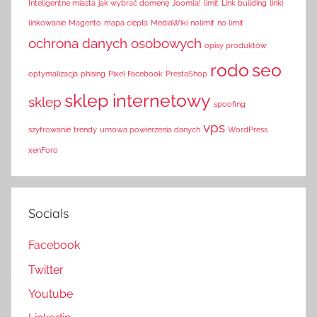
Inteligentne miasta
jak wybrać domenę
Joomla!
limit
Link building
linki
linkowanie
Magento
mapa ciepła
MediaWiki
nolimit
no limit
ochrona danych osobowych
opisy produktów
rodo
seo
optymalizacja
phising
Pixel Facebook
PrestaShop
sklep internetowy
sklep
spoofing
vps
szyfrowanie
trendy
umowa powierzenia danych
WordPress
xenForo
Socials
Facebook
Twitter
Youtube