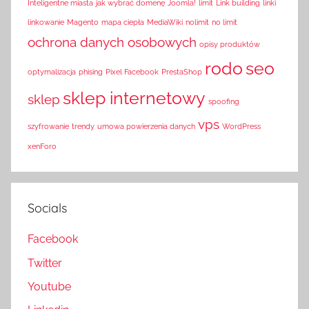
Inteligentne miasta
jak wybrać domenę
Joomla!
limit
Link building
linki
linkowanie
Magento
mapa ciepła
MediaWiki
nolimit
no limit
ochrona danych osobowych
opisy produktów
rodo
seo
optymalizacja
phising
Pixel Facebook
PrestaShop
sklep internetowy
sklep
spoofing
vps
szyfrowanie
trendy
umowa powierzenia danych
WordPress
xenForo
Socials
Facebook
Twitter
Youtube