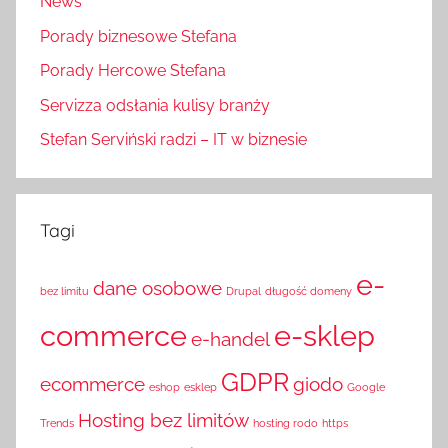
News
Porady biznesowe Stefana
Porady Hercowe Stefana
Servizza odsłania kulisy branży
Stefan Serviński radzi – IT w biznesie
Tagi
e-
dane osobowe
bez limitu
Drupal
długość domeny
commerce
e-sklep
e-handel
GDPR
ecommerce
giodo
eshop
esklep
Google
Hosting bez limitów
Trends
hosting rodo
https