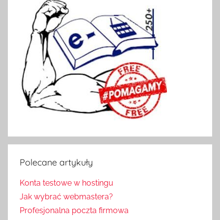
,
S
e
r
v
i
z
z
a
o
d
s
ł
Polecane artykuły
a
n
Konta testowe w hostingu
i
Jak wybrać webmastera?
a
Profesjonalna poczta firmowa
k