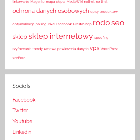
linkowanie
Magento
mapa ciepła
MediaWiki
nolimit
no limit
ochrona danych osobowych
opisy produktów
rodo
seo
optymalizacja
phising
Pixel Facebook
PrestaShop
sklep internetowy
sklep
spoofing
vps
szyfrowanie
trendy
umowa powierzenia danych
WordPress
xenForo
Socials
Facebook
Twitter
Youtube
Linkedin