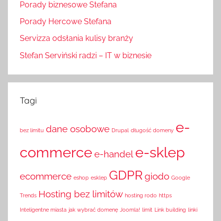
Porady biznesowe Stefana
Porady Hercowe Stefana
Servizza odsłania kulisy branży
Stefan Serviński radzi – IT w biznesie
Tagi
e-
dane osobowe
bez limitu
Drupal
długość domeny
commerce
e-sklep
e-handel
GDPR
ecommerce
giodo
eshop
esklep
Google
Hosting bez limitów
Trends
hosting rodo
https
Inteligentne miasta
jak wybrać domenę
Joomla!
limit
Link building
linki