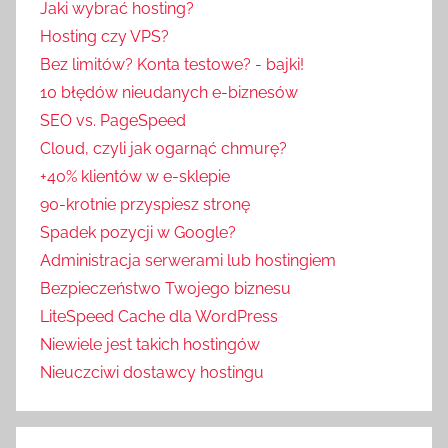
Jaki wybrać hosting?
u
Hosting czy VPS?
l
Bez limitów? Konta testowe? - bajki!
i
10 błędów nieudanych e-biznesów
s
SEO vs. PageSpeed
y
Cloud, czyli jak ogarnąć chmurę?
b
+40% klientów w e-sklepie
r
a
90-krotnie przyspiesz stronę
n
Spadek pozycji w Google?
ż
Administracja serwerami lub hostingiem
y
Bezpieczeństwo Twojego biznesu
LiteSpeed Cache dla WordPress
Niewiele jest takich hostingów
Nieuczciwi dostawcy hostingu