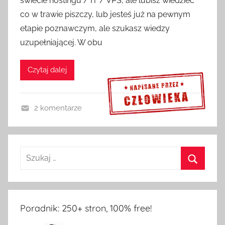
świecie hostingu / IT / VPS, ale lubisz wiedzieć
co w trawie piszczy, lub jesteś już na pewnym
etapie poznawczym, ale szukasz wiedzy
uzupełniającej. W obu
Czytaj dalej
2 komentarze
F
Sprawdź szczegóły >>>
e
l
i
e
t
o
Poradnik: 250+ stron, 100% free!
n