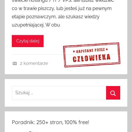
świecie hostingu / IT / VPS, ale lubisz wiedzieć
co w trawie piszczy, lub jesteś już na pewnym
etapie poznawczym, ale szukasz wiedzy
uzupełniającej. W obu
Czytaj dalej
2 komentarze
F
Sprawdź szczegóły >>>
e
l
i
e
t
o
Poradnik: 250+ stron, 100% free!
n