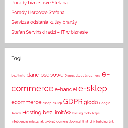
Porady biznesowe Stefana
Porady Hercowe Stefana
Servizza odsłania kulisy branży
Stefan Serviński radzi – IT w biznesie
Tagi
e-
dane osobowe
bez limitu
Drupal
długość domeny
commerce
e-sklep
e-handel
GDPR
ecommerce
giodo
eshop
esklep
Google
Hosting bez limitów
Trends
hosting rodo
https
Inteligentne miasta
jak wybrać domenę
Joomla!
limit
Link building
linki