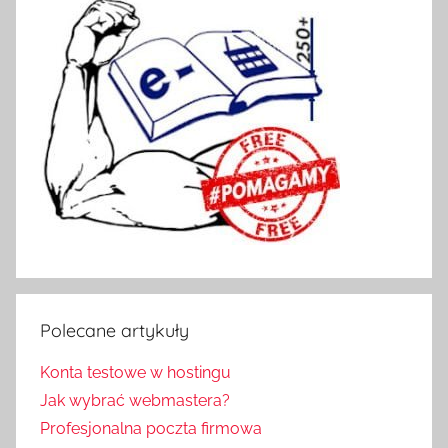
,
S
e
r
v
i
z
z
a
o
d
s
ł
Polecane artykuły
a
n
Konta testowe w hostingu
i
Jak wybrać webmastera?
a
Profesjonalna poczta firmowa
k