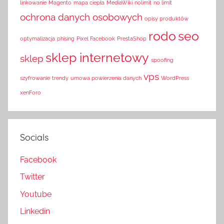
linkowanie
Magento
mapa ciepła
MediaWiki
nolimit
no limit
ochrona danych osobowych
opisy produktów
rodo
seo
optymalizacja
phising
Pixel Facebook
PrestaShop
sklep internetowy
sklep
spoofing
vps
szyfrowanie
trendy
umowa powierzenia danych
WordPress
xenForo
Socials
Facebook
Twitter
Youtube
Linkedin