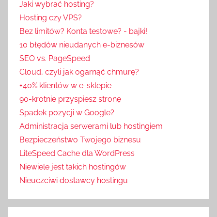
Jaki wybrać hosting?
u
Hosting czy VPS?
l
Bez limitów? Konta testowe? - bajki!
i
10 błędów nieudanych e-biznesów
s
SEO vs. PageSpeed
y
Cloud, czyli jak ogarnąć chmurę?
b
+40% klientów w e-sklepie
r
a
90-krotnie przyspiesz stronę
n
Spadek pozycji w Google?
ż
Administracja serwerami lub hostingiem
y
Bezpieczeństwo Twojego biznesu
LiteSpeed Cache dla WordPress
Niewiele jest takich hostingów
Nieuczciwi dostawcy hostingu