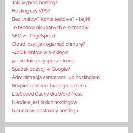
Jaki wybrać hosting?
u
Hosting czy VPS?
l
Bez limitów? Konta testowe? - bajki!
i
10 błędów nieudanych e-biznesów
s
SEO vs. PageSpeed
y
Cloud, czyli jak ogarnąć chmurę?
b
+40% klientów w e-sklepie
r
a
90-krotnie przyspiesz stronę
n
Spadek pozycji w Google?
ż
Administracja serwerami lub hostingiem
y
Bezpieczeństwo Twojego biznesu
LiteSpeed Cache dla WordPress
Niewiele jest takich hostingów
Nieuczciwi dostawcy hostingu