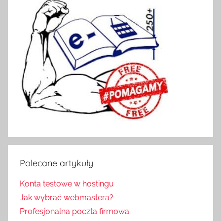
,
S
e
r
v
i
z
z
a
o
d
s
ł
Polecane artykuły
a
n
Konta testowe w hostingu
i
Jak wybrać webmastera?
a
Profesjonalna poczta firmowa
k