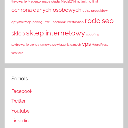
linkowanie
Magento
mapa ciepła
MediaWiki
nolimit
no limit
ochrona danych osobowych
opisy produktów
rodo
seo
optymalizacja
phising
Pixel Facebook
PrestaShop
sklep internetowy
sklep
spoofing
vps
szyfrowanie
trendy
umowa powierzenia danych
WordPress
xenForo
Socials
Facebook
Twitter
Youtube
Linkedin