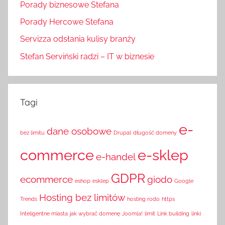
Porady biznesowe Stefana
Porady Hercowe Stefana
Servizza odsłania kulisy branży
Stefan Serviński radzi – IT w biznesie
Tagi
e-
dane osobowe
bez limitu
Drupal
długość domeny
commerce
e-sklep
e-handel
GDPR
ecommerce
giodo
eshop
esklep
Google
Hosting bez limitów
Trends
hosting rodo
https
Inteligentne miasta
jak wybrać domenę
Joomla!
limit
Link building
linki