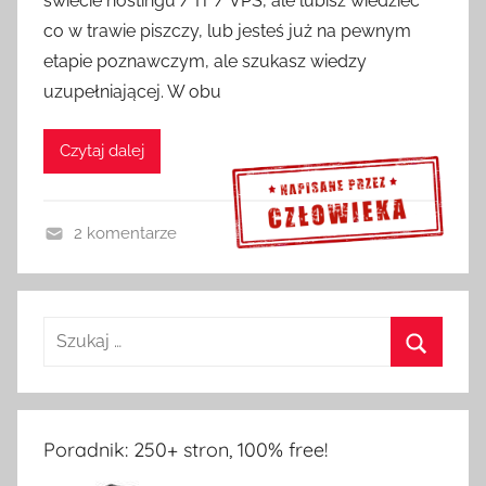
świecie hostingu / IT / VPS, ale lubisz wiedzieć
co w trawie piszczy, lub jesteś już na pewnym
etapie poznawczym, ale szukasz wiedzy
uzupełniającej. W obu
Czytaj dalej
2 komentarze
F
Sprawdź szczegóły >>>
e
l
i
e
t
o
Poradnik: 250+ stron, 100% free!
n