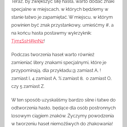
Teraz, by zwiększyć siłę hasła, warto dodać znaki
specjalne w miejscach, w których będziemy w
stanie łatwo je zapamiętać. W miejscu, w którym
powinien być znak przystankowy, umieśćmy #, a
na końcu hasła postawmy wykrzyknik:
Tjm
1
SsH#knNz
!
Podczas tworzenia haseł warto również
zamieniać litery znakami specjalnymi, które je
przypominają, dla przykładu:@ zamiast A, !
zamiast I, 4 zamiast A, % zamiast 8, 0 zamiast O,
czy 5 zamiast Z.
W ten sposób uzyskaliśmy bardzo silne i łatwe do
odtworzenia hasło, będące dla osób postronnych
losowym ciągiem znaków. Życzymy powodzenia
w tworzeniu haseł niemożliwych do zhakowania!