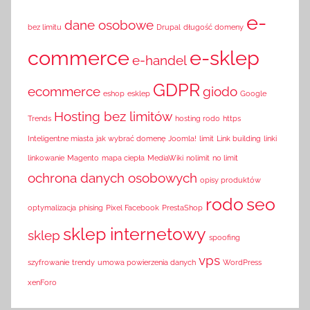
e-
dane osobowe
bez limitu
Drupal
długość domeny
commerce
e-sklep
e-handel
GDPR
ecommerce
giodo
eshop
esklep
Google
Hosting bez limitów
Trends
hosting rodo
https
Inteligentne miasta
jak wybrać domenę
Joomla!
limit
Link building
linki
linkowanie
Magento
mapa ciepła
MediaWiki
nolimit
no limit
ochrona danych osobowych
opisy produktów
rodo
seo
optymalizacja
phising
Pixel Facebook
PrestaShop
sklep internetowy
sklep
spoofing
vps
szyfrowanie
trendy
umowa powierzenia danych
WordPress
xenForo