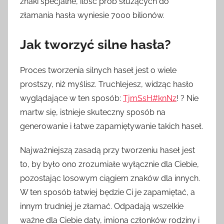
znaki specjalne, ilość prób służących do
złamania hasła wyniesie 7000 bilionów.
Jak tworzyć silne hasła?
Proces tworzenia silnych haseł jest o wiele
prostszy, niż myślisz. Truchlejesz, widząc hasło
wyglądające w ten sposób:
TjmSsH#knNz
! ? Nie
martw się, istnieje skuteczny sposób na
generowanie i łatwe zapamiętywanie takich haseł.
Najważniejszą zasadą przy tworzeniu haseł jest
to, by było ono zrozumiałe wyłącznie dla Ciebie,
pozostając losowym ciągiem znaków dla innych.
W ten sposób łatwiej będzie Ci je zapamiętać, a
innym trudniej je złamać. Odpadają wszelkie
ważne dla Ciebie daty, imiona członków rodziny i