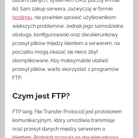
bazami danych, systemem CMS, poczty e-mail
itd. Sam zakup serwera
, zazwyczaj w formie
hostingu
, nie powinien sprawić uży
tkownikom
większych problemów. Jednak jego samodzielna
obsługa, konfigurowanie oraz dwukierunkowy
przesył plików między klientem a serwerem
, na
początku mogą okazać się nieco zbyt
skomplikowane. Aby maksymalnie ułatwić
przesył plików, warto skorzystać z programów
FTP.
Czym jest FTP?
FTP (ang. File Transfer Protocol) jest protokołem
komunikacyjnym, który umożliwia transmisję
oraz przesył danych między serwerem a
klientem. Protokół pozwala na dwukierunkową