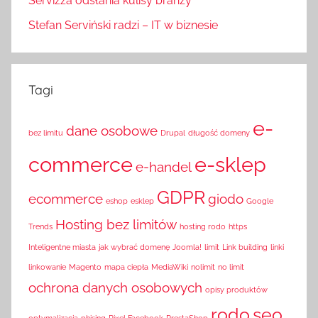
Servizza odsłania kulisy branży
Stefan Serviński radzi – IT w biznesie
Tagi
e-
dane osobowe
bez limitu
Drupal
długość domeny
commerce
e-sklep
e-handel
GDPR
ecommerce
giodo
eshop
esklep
Google
Hosting bez limitów
Trends
hosting rodo
https
Inteligentne miasta
jak wybrać domenę
Joomla!
limit
Link building
linki
linkowanie
Magento
mapa ciepła
MediaWiki
nolimit
no limit
ochrona danych osobowych
opisy produktów
rodo
seo
optymalizacja
phising
Pixel Facebook
PrestaShop