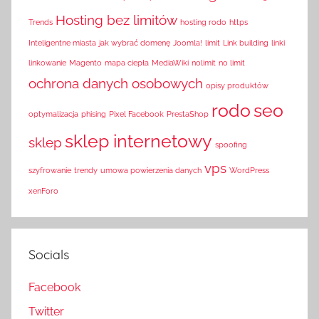
Hosting bez limitów
Trends
hosting rodo
https
Inteligentne miasta
jak wybrać domenę
Joomla!
limit
Link building
linki
linkowanie
Magento
mapa ciepła
MediaWiki
nolimit
no limit
ochrona danych osobowych
opisy produktów
rodo
seo
optymalizacja
phising
Pixel Facebook
PrestaShop
sklep internetowy
sklep
spoofing
vps
szyfrowanie
trendy
umowa powierzenia danych
WordPress
xenForo
Socials
Facebook
Twitter