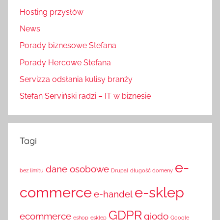
Hosting przysłów
News
Porady biznesowe Stefana
Porady Hercowe Stefana
Servizza odsłania kulisy branży
Stefan Serviński radzi – IT w biznesie
Tagi
e-
dane osobowe
bez limitu
Drupal
długość domeny
commerce
e-sklep
e-handel
GDPR
ecommerce
giodo
eshop
esklep
Google